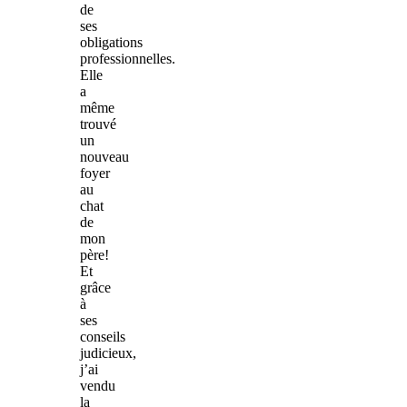
de
ses
obligations
professionnelles.
Elle
a
même
trouvé
un
nouveau
foyer
au
chat
de
mon
père!
Et
grâce
à
ses
conseils
judicieux,
j’ai
vendu
la