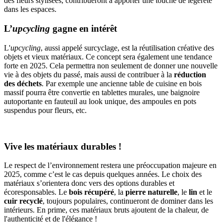
des fleurs stylisées, contribueront à apporter une touche de légèreté
dans les espaces.
L’
upcycling
gagne en intérêt
L'
upcycling
, aussi appelé surcyclage, est la réutilisation créative des
objets et vieux matériaux. Ce concept sera également une tendance
forte en 2025. Cela permettra non seulement de donner une nouvelle
vie à des objets du passé, mais aussi de contribuer à la
réduction
des déchets
. Par exemple une ancienne table de cuisine en bois
massif pourra être convertie en tablettes murales, une baignoire
autoportante en fauteuil au look unique, des ampoules en pots
suspendus pour fleurs, etc.
Vive les matériaux durables !
Le respect de l’environnement restera une préoccupation majeure en
2025, comme c’est le cas depuis quelques années. Le choix des
matériaux s’orientera donc vers des options durables et
écoresponsables. Le
bois récupéré
, la
pierre naturelle
, le
lin
et le
cuir recyclé
, toujours populaires, continueront de dominer dans les
intérieurs. En prime, ces matériaux bruts ajoutent de la chaleur, de
l'authenticité et de l'élégance !